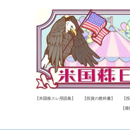
【米国株スレ用語集】
【投資の教科書】
【投
【痛