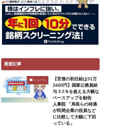
最新記事
【官僚の初任給は31万
ニュース
2600円】国家公務員給
与 3.5％を超える大幅な
ベースアップを勧告
人事院 「局長らの待遇
が民間企業の役員など
に比較して大幅に下回
っている」