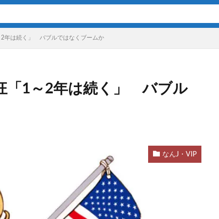
～2年は続く」 バブルではなくブームか
狂「1～2年は続く」 バブル
なんJ・VIP