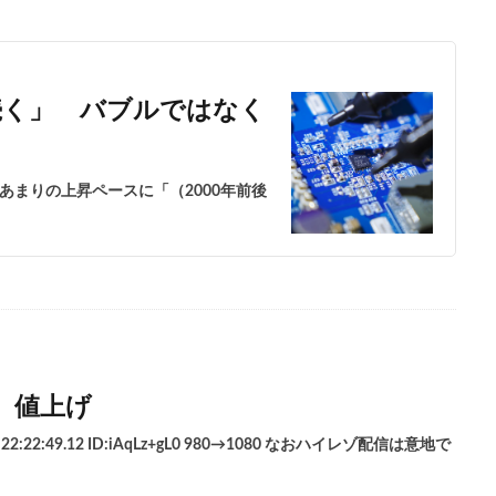
続く」 バブルではなく
あまりの上昇ペースに「（2000年前後
y、値上げ
) 22:22:49.12 ID:iAqLz+gL0 980→1080 なおハイレゾ配信は意地で