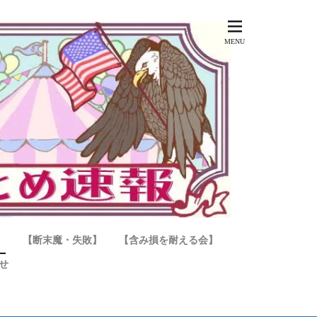
】
【断末魔・失敗】
【含み損を耐える会】
せ