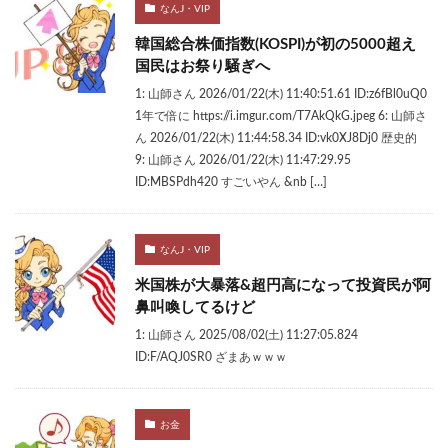
なんJ・VIP
韓国総合株価指数(KOSPI)が初の5000超え
国民はお祭り騒ぎへ
1: 山師さん 2026/01/22(木) 11:40:51.61 ID:z6fBl0uQ0
1年で倍に https://i.imgur.com/T7AkQkG.jpeg 6: 山師さ
ん 2026/01/22(木) 11:44:58.34 ID:vk0XJ8Dj0 歴史的
9: 山師さん 2026/01/22(木) 11:47:29.95
ID:MBSPdh420 すごいやん &nb […]
なんJ・VIP
米国株が大暴落&超円高になって投資民が阿
鼻叫喚してるけど
1: 山師さん 2025/08/02(土) 11:27:05.824
ID:F/AQJ0SR0 ざまあｗｗｗ
お金