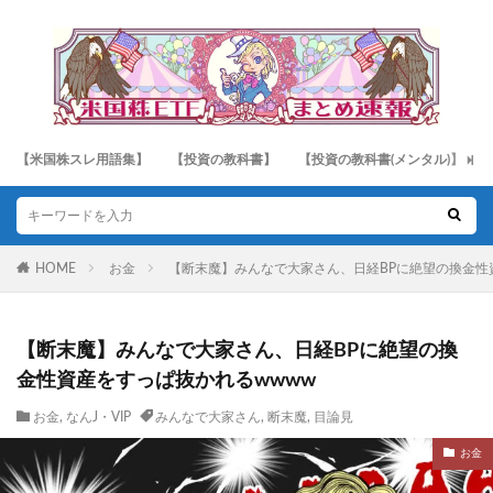
【米国株スレ用語集】
【投資の教科書】
【投資の教科書(メンタル)】
HOME
お金
【断末魔】みんなで大家さん、日経BPに絶望の換金性
【断末魔】みんなで大家さん、日経BPに絶望の換
金性資産をすっぱ抜かれるwwww
お金
,
なんJ・VIP
みんなで大家さん
,
断末魔
,
目論見
お金