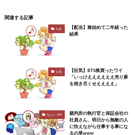
関連する記事
【配当】株始めて二年経った
お金
結果
【狂気】BTS株買ったワイ
お金
「いっけええええええ売り豚
を焼き尽くせええええ」
裁判所の執行官と保証会社の
なんJ・VIP
社員さん、明日から無敵の人
に怯えながら仕事する事にな
るの草www