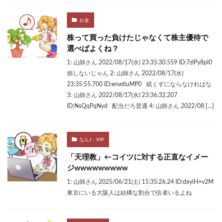
お金
株って買った負けたじゃなくて株主優待で
選べばよくね？
1: 山師さん 2022/08/17(水) 23:35:30.559 ID:7zlPy8pl0
損しないじゃん 2: 山師さん 2022/08/17(水)
23:35:55.700 ID:enwtluMP0 紙くずにならなければな
3: 山師さん 2022/08/17(水) 23:36:32.207
ID:NsQqPqNyd 配当だろ普通 4: 山師さん 2022/08 […]
なんJ・VIP
「天理教」←コイツに対する正直なイメー
ジwwwwwwwww
1: 山師さん 2025/06/21(土) 15:35:26.24 ID:dxylH+v2M
東京にいる大阪人は結構な割合で信者いるよね