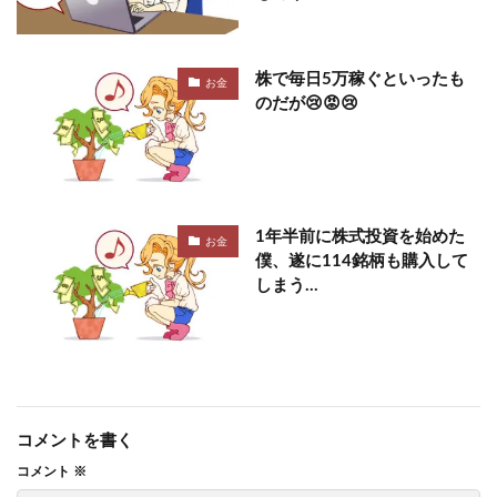
株で毎日5万稼ぐといったも
お金
のだが😢😡😢
1年半前に株式投資を始めた
お金
僕、遂に114銘柄も購入して
しまう…
コメントを書く
コメント
※